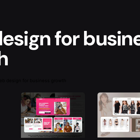
esign for busin
h
eb design for business growth
r