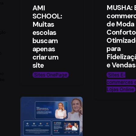
ra
MUSHA: 
AMI
commer
SCHOOL:
de Moda 
Muitas
Conforto
escolas
ção
Otimizad
buscam
para
apenas
o
Fidelizaç
criar um
e Vendas
site
no
Sites E-
Sites OnePage
ube
commerces 
Lojas Online