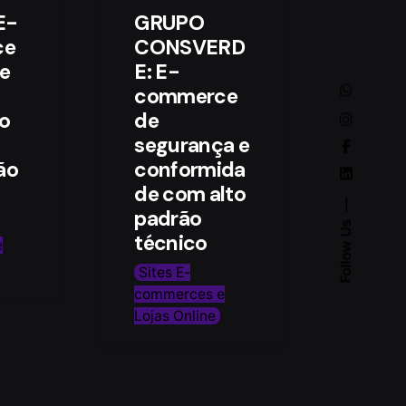
E-
GRUPO
ce
CONSVERD
e
E: E-
commerce
o
de
segurança e
ão
conformida
de com alto
padrão
Follow Us
técnico
e
Sites E-
commerces e
Lojas Online