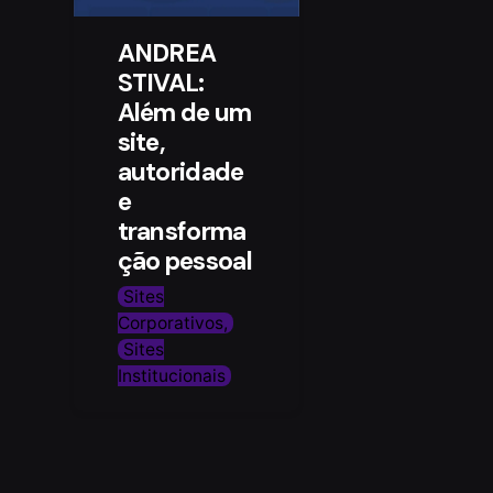
ANDREA
STIVAL:
Além de um
site,
autoridade
e
transforma
ção pessoal
Sites
Corporativos
Sites
Institucionais