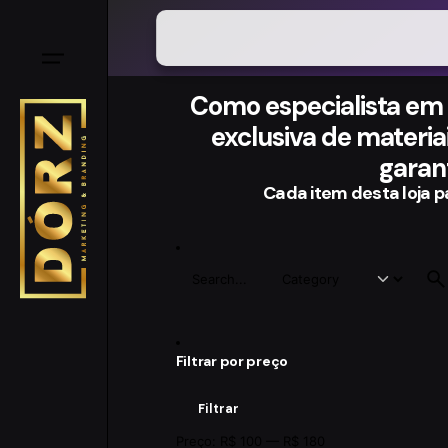
Como especialista em
exclusiva de materi
garan
Cada item desta loja p
Filtrar por preço
Filtrar
Preço:
R$ 100
—
R$ 180