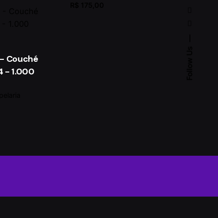
R$
175,00
Follow Us
 - Couché
4 - 1.000
pelaria