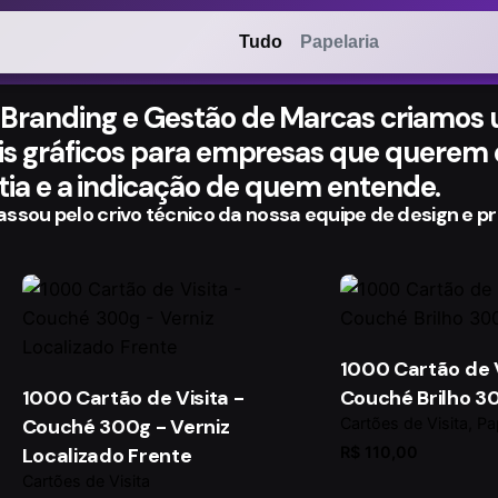
Tudo
Papelaria
 Branding e Gestão de Marcas criamos
ais gráficos para empresas que querem 
tia e a indicação de quem entende.
assou pelo crivo técnico da nossa equipe de design e p
1000 Cartão de V
1000 Cartão de Visita -
Couché Brilho 3
Couché 300g - Verniz
Cartões de Visita
Pa
Localizado Frente
R$
110,00
Cartões de Visita