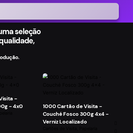
 uma seleção
qualidade,
rodução.
isita -
00g - 4x0
1000 Cartão de Visita -
pelaria
Couché Fosco 300g 4x4 -
Verniz Localizado
Cartões de Visita
Papelaria