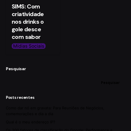
SIMS: Com
criatividade
nos drinks o
gole desce
com sabor
Mídias Sociais
Pesquisar
Pesquisar
Posts recentes
Como dar nó em gravata: Para Reuniões de Negócios,
comemorações e dia a dia
Qual é o meu endereço IP?
Os 200 fatores de classificação do Google: Performance e