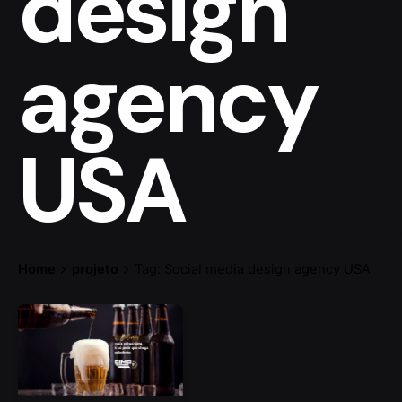
design
agency
USA
Home
projeto
Tag: Social media design agency USA