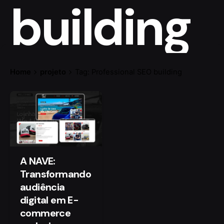
building
Home
projeto
Tag: Professional SEO building
A NAVE:
Transformando
audiência
digital em E-
commerce