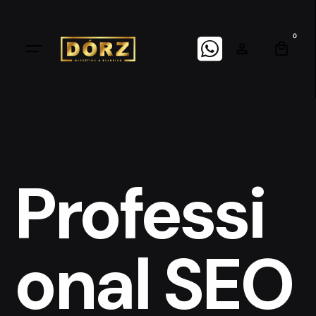
Skip
to
0
content
Professi
onal SEO