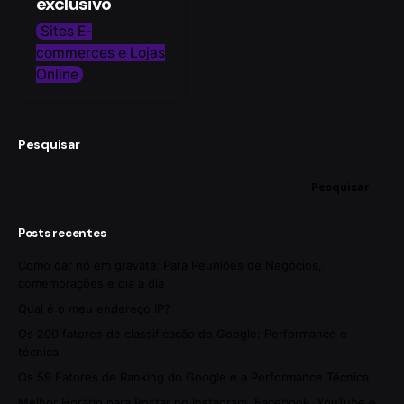
exclusivo
Sites E-
commerces e Lojas
Online
Pesquisar
Pesquisar
Posts recentes
Como dar nó em gravata: Para Reuniões de Negócios,
comemorações e dia a dia
Qual é o meu endereço IP?
Os 200 fatores de classificação do Google: Performance e
técnica
Os 59 Fatores de Ranking do Google e a Performance Técnica
Melhor Horário para Postar no Instagram, Facebook, YouTube e