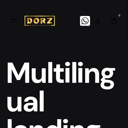
Skip
to
0
content
Multiling
ual