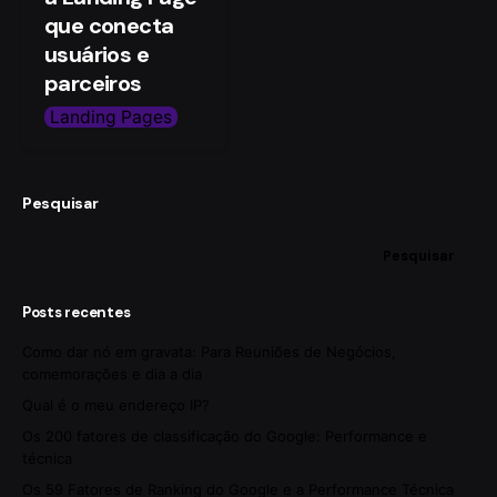
que conecta
usuários e
parceiros
Landing Pages
Pesquisar
Pesquisar
Posts recentes
Como dar nó em gravata: Para Reuniões de Negócios,
comemorações e dia a dia
Qual é o meu endereço IP?
Os 200 fatores de classificação do Google: Performance e
técnica
Os 59 Fatores de Ranking do Google e a Performance Técnica