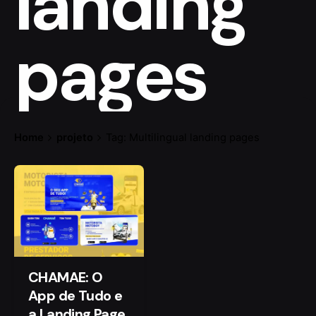
landing
pages
Home
projeto
Tag: Multilingual landing pages
CHAMAE: O
App de Tudo e
a Landing Page