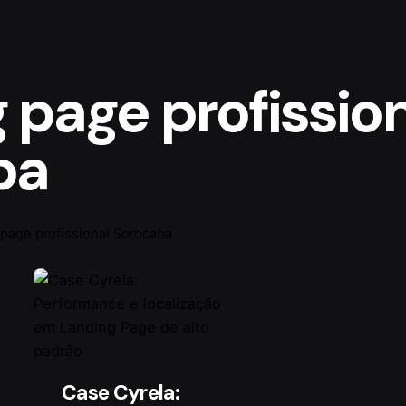
 page profissio
ba
 page profissional Sorocaba
Case Cyrela: