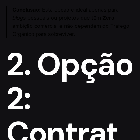
Conclusão:
Esta opção é ideal apenas para
blogs
pessoais ou projetos que têm
Zero
ambição comercial e não dependem do Tráfego
Orgânico para sobreviver.
2. Opção
2:
Contrat