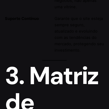
negócios, não apenas
uma vitrine.
Suporte Contínuo
Garante que o site esteja
sempre seguro,
atualizado e evoluindo
com as tendências do
mercado, protegendo seu
investimento.
3. Matriz
de