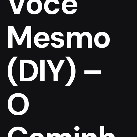
Você
Mesmo
(DIY) –
O