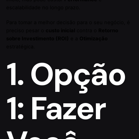
escalabilidade no longo prazo.
Para tomar a melhor decisão para o seu negócio, é
preciso pesar o
custo inicial
contra o
Retorno
sobre Investimento (ROI)
e a
Otimização
estratégica.
1. Opção
1: Fazer