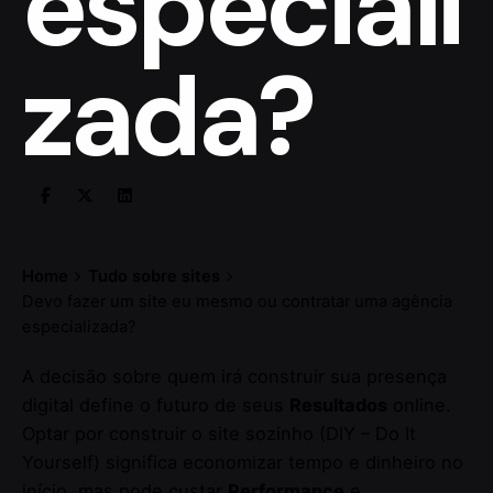
especiali
zada?
Home
Tudo sobre sites
Devo fazer um site eu mesmo ou contratar uma agência
especializada?
A decisão sobre quem irá construir sua presença
digital define o futuro de seus
Resultados
online.
Optar por construir o site sozinho (DIY – Do It
Yourself) significa economizar tempo e dinheiro no
início, mas pode custar
Performance
e