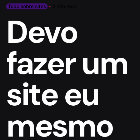
Tudo sobre sites
4 min read
Devo
fazer um
site eu
mesmo